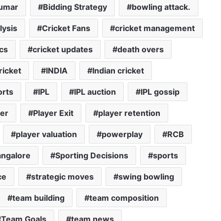
umar
Bidding Strategy
bowling attack.
lysis
Cricket Fans
cricket management
ics
cricket updates
death overs
ricket
INDIA
Indian cricket
orts
IPL
IPL auction
IPL gossip
er
Player Exit
player retention
player valuation
powerplay
RCB
angalore
Sporting Decisions
sports
ce
strategic moves
swing bowling
team building
team composition
Team Goals
team news