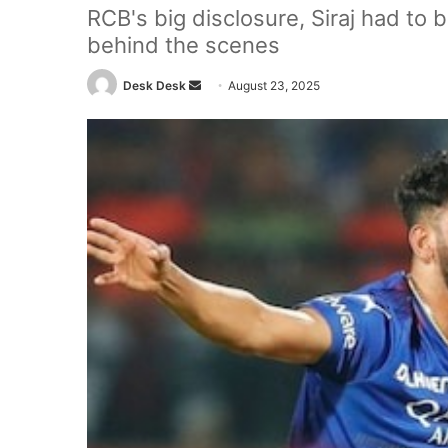
RCB's big disclosure, Siraj had to b
behind the scenes
Send
Desk Desk
August 23, 2025
an
email