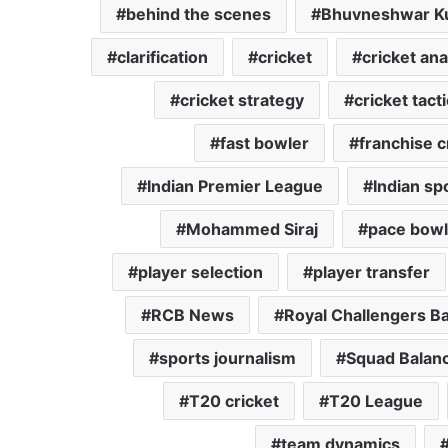
behind the scenes
Bhuvneshwar K
clarification
cricket
cricket ana
cricket strategy
cricket tact
fast bowler
franchise c
Indian Premier League
Indian sp
Mohammed Siraj
pace bowl
player selection
player transfer
RCB News
Royal Challengers B
sports journalism
Squad Balan
T20 cricket
T20 League
team dynamics