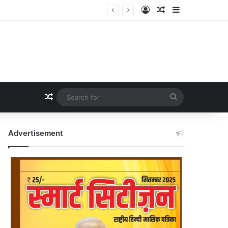
Log In
Random Article
Sidebar
Random Article
Search
for
Advertisement