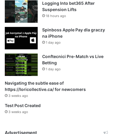
Logging Into bet365 After
Suspension Lifts
18 hours ago
Spinboss Apple Pay dla graczy
na iPhone
1 day ago
Conftecnici Pre-Match vs Live
Betting
1 day ago
Navigating the subtle ease of
https://loricollective.ca/ for newcomers
3 weeks ago
Test Post Created
3 weeks ago
Advertisement