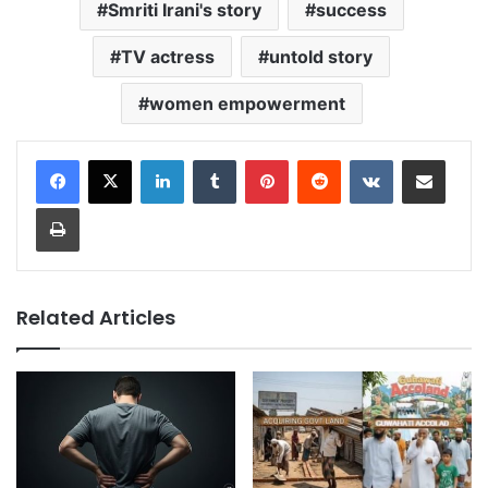
Smriti Irani's story
success
TV actress
untold story
women empowerment
LinkedIn
Tumblr
Pinterest
Reddit
VKontakte
Share via Email
Print
Related Articles