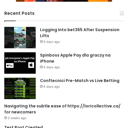
Recent Posts
Logging Into bet365 After Suspension
Lifts
6 days ago
Spinboss Apple Pay dla graczy na
iPhone
6 days ago
Conftecnici Pre-Match vs Live Betting
6 days ago
Navigating the subtle ease of https://loricollective.ca/
for newcomers
3 weeks ago
Test Post Created