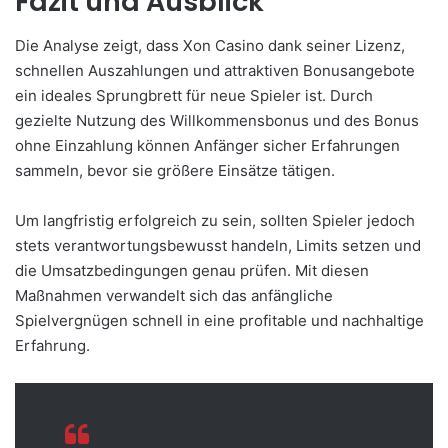
Fazit und Ausblick
Die Analyse zeigt, dass Xon Casino dank seiner Lizenz,
schnellen Auszahlungen und attraktiven Bonusangebote
ein ideales Sprungbrett für neue Spieler ist. Durch
gezielte Nutzung des Willkommensbonus und des Bonus
ohne Einzahlung können Anfänger sicher Erfahrungen
sammeln, bevor sie größere Einsätze tätigen.
Um langfristig erfolgreich zu sein, sollten Spieler jedoch
stets verantwortungsbewusst handeln, Limits setzen und
die Umsatzbedingungen genau prüfen. Mit diesen
Maßnahmen verwandelt sich das anfängliche
Spielvergnügen schnell in eine profitable und nachhaltige
Erfahrung.