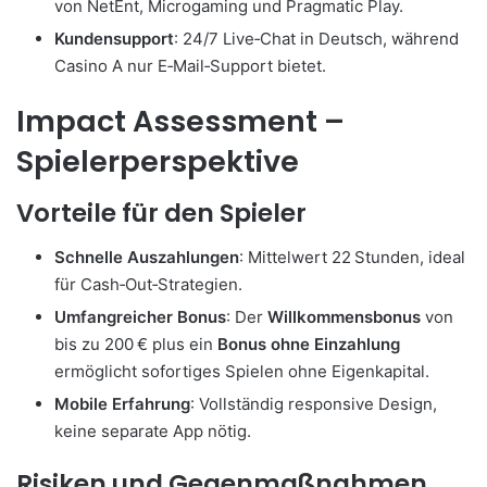
von NetEnt, Microgaming und Pragmatic Play.
Kundensupport
: 24/7 Live‑Chat in Deutsch, während
Casino A nur E‑Mail‑Support bietet.
Impact Assessment –
Spielerperspektive
Vorteile für den Spieler
Schnelle Auszahlungen
: Mittelwert 22 Stunden, ideal
für Cash‑Out‑Strategien.
Umfangreicher Bonus
: Der
Willkommensbonus
von
bis zu 200 € plus ein
Bonus ohne Einzahlung
ermöglicht sofortiges Spielen ohne Eigenkapital.
Mobile Erfahrung
: Vollständig responsive Design,
keine separate App nötig.
Risiken und Gegenmaßnahmen