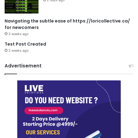
2 days ago
Navigating the subtle ease of https://loricollective.ca/
for newcomers
3 weeks ago
Test Post Created
3 weeks ago
Advertisement