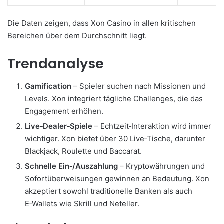
Die Daten zeigen, dass Xon Casino in allen kritischen
Bereichen über dem Durchschnitt liegt.
Trendanalyse
Gamification
– Spieler suchen nach Missionen und
Levels. Xon integriert tägliche Challenges, die das
Engagement erhöhen.
Live‑Dealer‑Spiele
– Echtzeit‑Interaktion wird immer
wichtiger. Xon bietet über 30 Live‑Tische, darunter
Blackjack, Roulette und Baccarat.
Schnelle Ein‑/Auszahlung
– Kryptowährungen und
Sofortüberweisungen gewinnen an Bedeutung. Xon
akzeptiert sowohl traditionelle Banken als auch
E‑Wallets wie Skrill und Neteller.