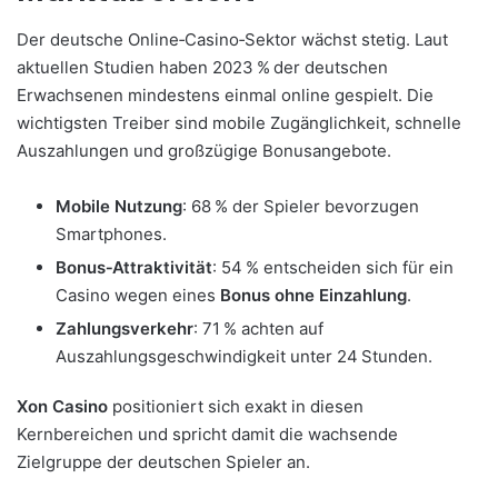
Der deutsche Online‑Casino‑Sektor wächst stetig. Laut
aktuellen Studien haben 2023 % der deutschen
Erwachsenen mindestens einmal online gespielt. Die
wichtigsten Treiber sind mobile Zugänglichkeit, schnelle
Auszahlungen und großzügige Bonusangebote.
Mobile Nutzung
: 68 % der Spieler bevorzugen
Smartphones.
Bonus‑Attraktivität
: 54 % entscheiden sich für ein
Casino wegen eines
Bonus ohne Einzahlung
.
Zahlungsverkehr
: 71 % achten auf
Auszahlungsgeschwindigkeit unter 24 Stunden.
Xon Casino
positioniert sich exakt in diesen
Kernbereichen und spricht damit die wachsende
Zielgruppe der deutschen Spieler an.