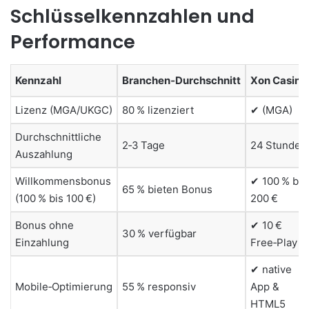
Schlüsselkennzahlen und
Performance
Kennzahl
Branchen‑Durchschnitt
Xon Casino
Lizenz (MGA/UKGC)
80 % lizenziert
✔︎ (MGA)
Durchschnittliche
2‑3 Tage
24 Stunden
Auszahlung
Willkommensbonus
✔︎ 100 % bis
65 % bieten Bonus
(100 % bis 100 €)
200 €
Bonus ohne
✔︎ 10 €
30 % verfügbar
Einzahlung
Free‑Play
✔︎ native
Mobile‑Optimierung
55 % responsiv
App &
HTML5