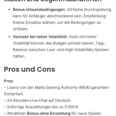
Bonus‑Umsatzbedingungen
: 30‑fache Durchspielung
kann für Anfänger abschreckend sein. Empfehlung:
Kleine Einsätze wählen, um die Bedingungen zu
erfüllen.
Verluste bei hoher Volatilität
: Slots mit hoher
Volatilität können das Budget schnell leeren. Tipp:
Balance zwischen Low‑ und High‑Volatilitäts‑Spielen
halten.
Pros und Cons
Pros:
– Lizenz von der Malta Gaming Authority (MGA) garantiert
Sicherheit.
– 24‑Stunden‑Live‑Chat auf Deutsch.
– Sofortige Auszahlungen bis zu 5.000 €.
– Attraktiver
Bonus ohne Einzahlung
für neue Spieler.