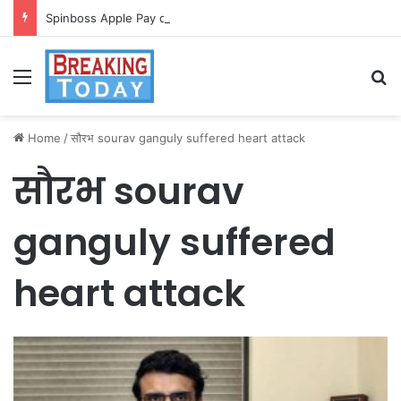
Spinboss Apple Pay dla graczy na iPhone
Menu
Se
Home
/
सौरभ sourav ganguly suffered heart attack
सौरभ sourav
ganguly suffered
heart attack