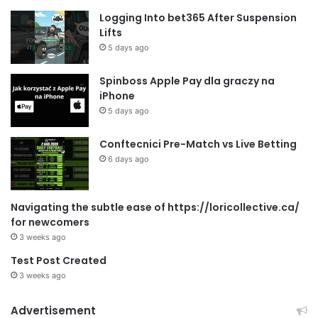
Logging Into bet365 After Suspension
Lifts
5 days ago
Spinboss Apple Pay dla graczy na
iPhone
5 days ago
Conftecnici Pre-Match vs Live Betting
6 days ago
Navigating the subtle ease of https://loricollective.ca/
for newcomers
3 weeks ago
Test Post Created
3 weeks ago
Advertisement