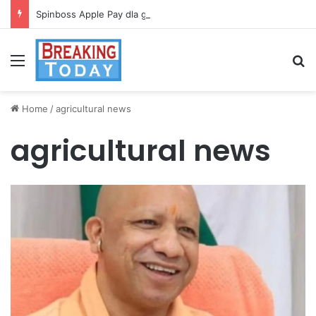
Spinboss Apple Pay dla graczy na iPhone
Menu
Se
Home
/
agricultural news
agricultural news