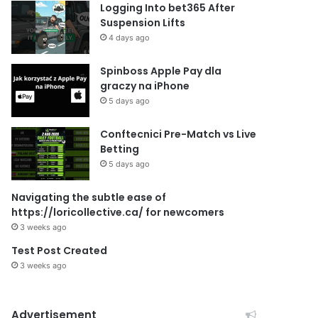
Logging Into bet365 After
Suspension Lifts
4 days ago
Spinboss Apple Pay dla
graczy na iPhone
5 days ago
Conftecnici Pre-Match vs Live
Betting
5 days ago
Navigating the subtle ease of
https://loricollective.ca/ for newcomers
3 weeks ago
Test Post Created
3 weeks ago
Advertisement