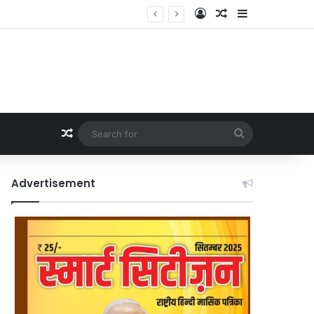
Log In
Random Article
Sidebar
Random Article
Search
for
Advertisement