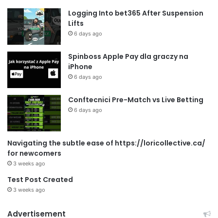
Logging Into bet365 After Suspension
Lifts
6 days ago
Spinboss Apple Pay dla graczy na
iPhone
6 days ago
Conftecnici Pre-Match vs Live Betting
6 days ago
Navigating the subtle ease of https://loricollective.ca/
for newcomers
3 weeks ago
Test Post Created
3 weeks ago
Advertisement