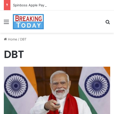
Spinboss Apple Pay dla graczy na iPhone
Menu
Se
Home
/
DBT
DBT