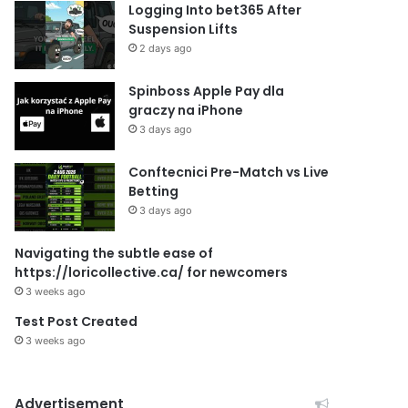
Logging Into bet365 After
Suspension Lifts
2 days ago
Spinboss Apple Pay dla
graczy na iPhone
3 days ago
Conftecnici Pre-Match vs Live
Betting
3 days ago
Navigating the subtle ease of
https://loricollective.ca/ for newcomers
3 weeks ago
Test Post Created
3 weeks ago
Advertisement