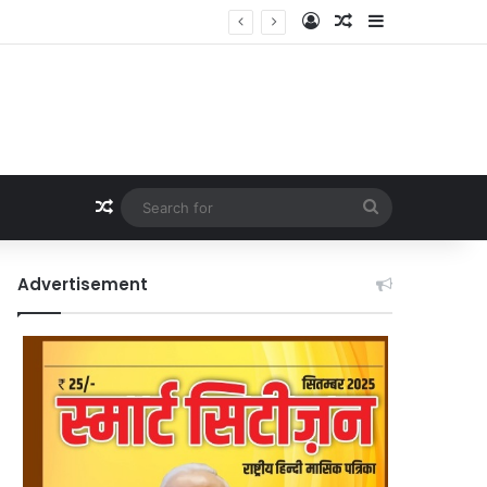
Log In
Random Article
Sidebar
Random Article
Search
for
Advertisement