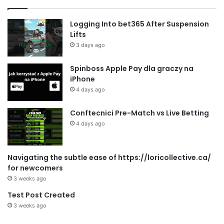
Logging Into bet365 After Suspension
Lifts
3 days ago
Spinboss Apple Pay dla graczy na
iPhone
4 days ago
Conftecnici Pre-Match vs Live Betting
4 days ago
Navigating the subtle ease of https://loricollective.ca/
for newcomers
3 weeks ago
Test Post Created
3 weeks ago