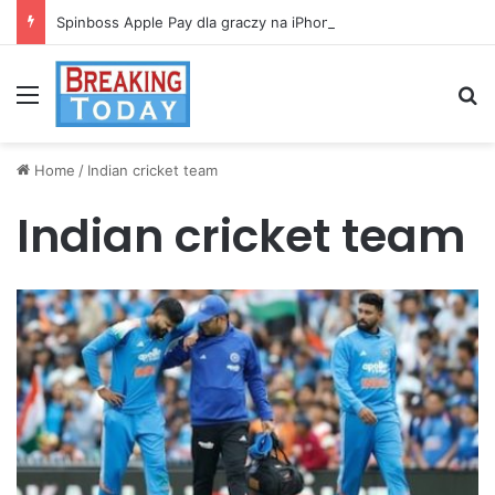
Spinboss Apple Pay dla graczy na iPhone
Menu
Se
Home
/
Indian cricket team
Indian cricket team