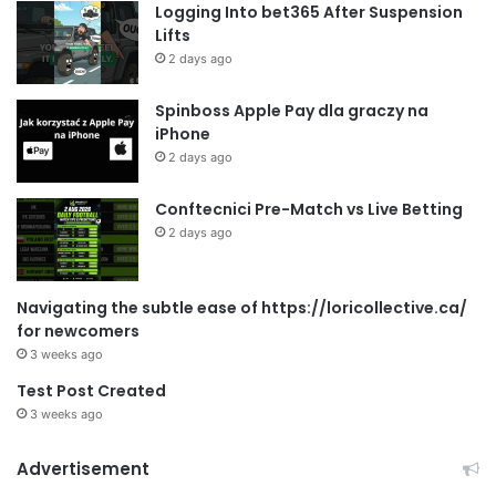
Logging Into bet365 After Suspension
Lifts
2 days ago
Spinboss Apple Pay dla graczy na
iPhone
2 days ago
Conftecnici Pre-Match vs Live Betting
2 days ago
Navigating the subtle ease of https://loricollective.ca/
for newcomers
3 weeks ago
Test Post Created
3 weeks ago
Advertisement