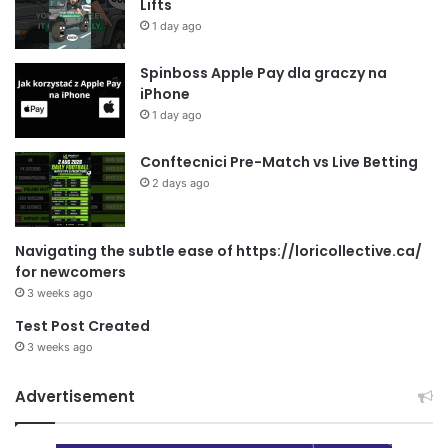
Lifts
1 day ago
Spinboss Apple Pay dla graczy na
iPhone
1 day ago
Conftecnici Pre-Match vs Live Betting
2 days ago
Navigating the subtle ease of https://loricollective.ca/
for newcomers
3 weeks ago
Test Post Created
3 weeks ago
Advertisement