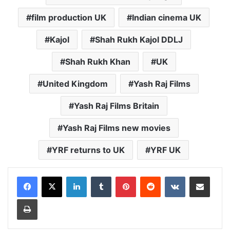
film production UK
Indian cinema UK
Kajol
Shah Rukh Kajol DDLJ
Shah Rukh Khan
UK
United Kingdom
Yash Raj Films
Yash Raj Films Britain
Yash Raj Films new movies
YRF returns to UK
YRF UK
LinkedIn
Tumblr
Pinterest
Reddit
VKontakte
Share via Email
Print