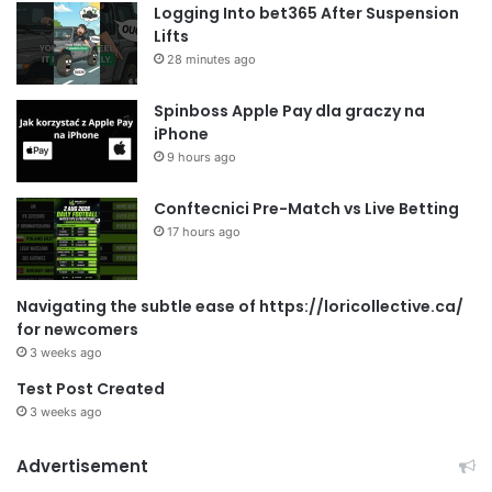
Logging Into bet365 After Suspension
Lifts
28 minutes ago
Spinboss Apple Pay dla graczy na
iPhone
9 hours ago
Conftecnici Pre-Match vs Live Betting
17 hours ago
Navigating the subtle ease of https://loricollective.ca/
for newcomers
3 weeks ago
Test Post Created
3 weeks ago
Advertisement