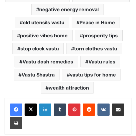
negative energy removal
old utensils vastu
Peace in Home
positive vibes home
prosperity tips
stop clock vastu
torn clothes vastu
Vastu dosh remedies
Vastu rules
Vastu Shastra
vastu tips for home
wealth attraction
LinkedIn
Tumblr
Pinterest
Reddit
VKontakte
Share via Email
Print