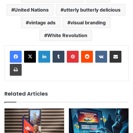
United Nations
utterly butterly delicious
vintage ads
visual branding
White Revolution
LinkedIn
Tumblr
Pinterest
Reddit
VKontakte
Share via Email
Print
Related Articles