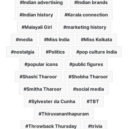
Indian advertising
Indian brands
Indian history
Kerala connection
Malayali Girl
marketing history
media
Miss India
Miss Kolkata
nostalgia
Politics
pop culture India
popular icons
public figures
Shashi Tharoor
Shobha Tharoor
Smitha Tharoor
social media
Sylvester da Cunha
TBT
Thiruvananthapuram
Throwback Thursday
trivia