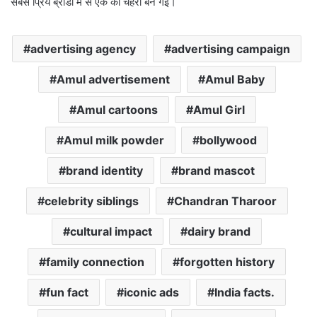
सबसे प्रिय ब्रांडों में से एक का चेहरा बन गई।
advertising agency
advertising campaign
Amul advertisement
Amul Baby
Amul cartoons
Amul Girl
Amul milk powder
bollywood
brand identity
brand mascot
celebrity siblings
Chandran Tharoor
cultural impact
dairy brand
family connection
forgotten history
fun fact
iconic ads
India facts.