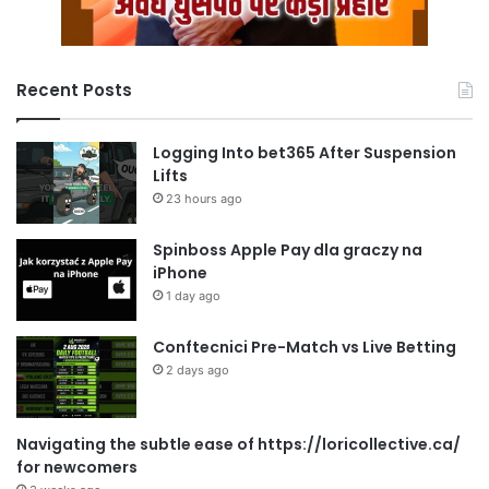
Recent Posts
Logging Into bet365 After Suspension
Lifts
23 hours ago
Spinboss Apple Pay dla graczy na
iPhone
1 day ago
Conftecnici Pre-Match vs Live Betting
2 days ago
Navigating the subtle ease of https://loricollective.ca/
for newcomers