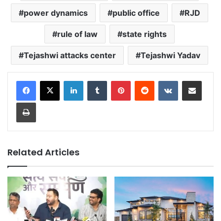
power dynamics
public office
RJD
rule of law
state rights
Tejashwi attacks center
Tejashwi Yadav
LinkedIn
Tumblr
Pinterest
Reddit
VKontakte
Share via Email
Print
Related Articles