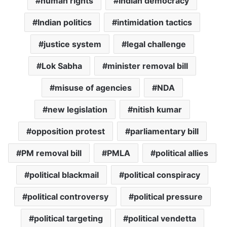
human rights
Indian democracy
Indian politics
intimidation tactics
justice system
legal challenge
Lok Sabha
minister removal bill
misuse of agencies
NDA
new legislation
nitish kumar
opposition protest
parliamentary bill
PM removal bill
PMLA
political allies
political blackmail
political conspiracy
political controversy
political pressure
political targeting
political vendetta