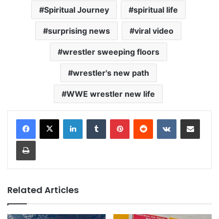
Spiritual Journey
spiritual life
surprising news
viral video
wrestler sweeping floors
wrestler's new path
WWE wrestler new life
LinkedIn
Tumblr
Pinterest
Reddit
VKontakte
Share via Email
Print
Related Articles