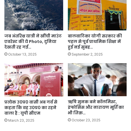
जब अंतरिक्ष यात्री ने खींची माउंट
बालवाटिका योगी सरकार की
एवरेस्ट की ये Photo, दुनिया
पहल से पूर्व प्राथमिक शिक्षा में
देखती रह गई…
हुई नई सुबह…
October 13, 2025
September 2, 2025
ऋषि सुनक बने कॉलमिस्ट,
प्रत्येक उ0प्र0 वासी अब गर्व से
इंफोसिस और नारायण मूर्ति का
कहता कि वह उ0प्र0 का रहने
भी ज़िक्र…
वाला है : युपी सीएम
October 23, 2025
March 23, 2025