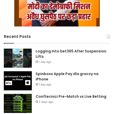
Recent Posts
Logging Into bet365 After Suspension
Lifts
1 day ago
Spinboss Apple Pay dla graczy na
iPhone
1 day ago
Conftecnici Pre-Match vs Live Betting
2 days ago