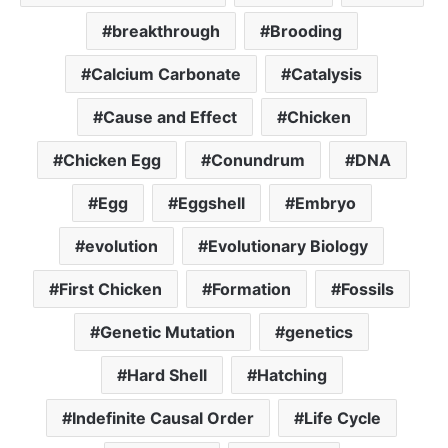
breakthrough
Brooding
Calcium Carbonate
Catalysis
Cause and Effect
Chicken
Chicken Egg
Conundrum
DNA
Egg
Eggshell
Embryo
evolution
Evolutionary Biology
First Chicken
Formation
Fossils
Genetic Mutation
genetics
Hard Shell
Hatching
Indefinite Causal Order
Life Cycle