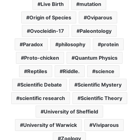
Live Birth
mutation
Origin of Species
Oviparous
Ovocleidin-17
Paleontology
Paradox
philosophy
protein
Proto-chicken
Quantum Physics
Reptiles
Riddle.
science
Scientific Debate
Scientific Mystery
scientific research
Scientific Theory
University of Sheffield
University of Warwick
Viviparous
Zoology