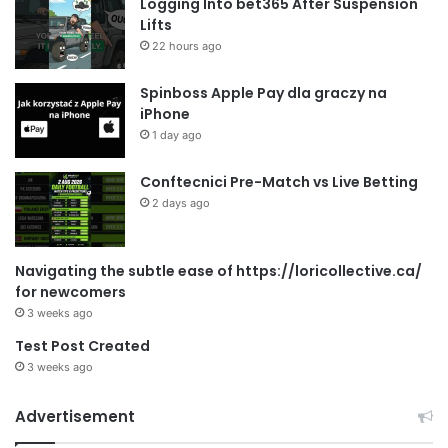
Logging Into bet365 After Suspension
Lifts
22 hours ago
Spinboss Apple Pay dla graczy na
iPhone
1 day ago
Conftecnici Pre-Match vs Live Betting
2 days ago
Navigating the subtle ease of https://loricollective.ca/
for newcomers
3 weeks ago
Test Post Created
3 weeks ago
Advertisement