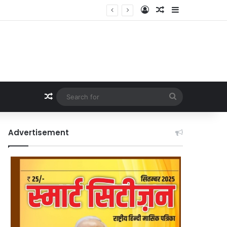
Log In
Random Article
Sidebar
Random Article
Search
for
Advertisement