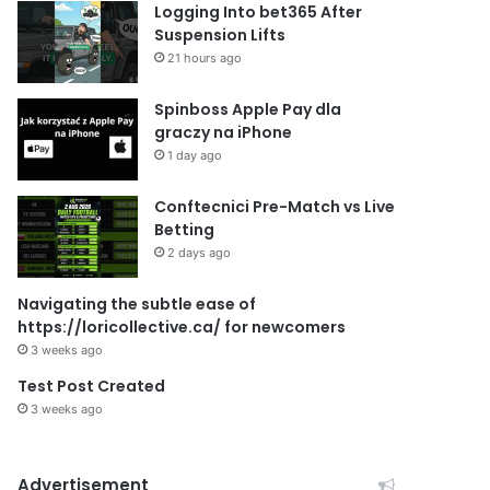
Logging Into bet365 After
Suspension Lifts
21 hours ago
Spinboss Apple Pay dla
graczy na iPhone
1 day ago
Conftecnici Pre-Match vs Live
Betting
2 days ago
Navigating the subtle ease of
https://loricollective.ca/ for newcomers
3 weeks ago
Test Post Created
3 weeks ago
Advertisement