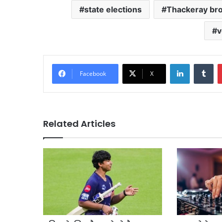
state elections
Thackeray br
v
LinkedIn
Tu
Facebook
X
Related Articles