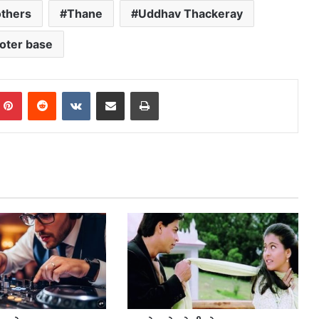
others
Thane
Uddhav Thackeray
oter base
mblr
Pinterest
Reddit
VKontakte
Share via Email
Print