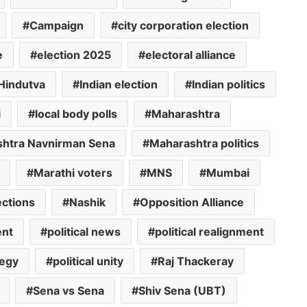
Campaign
city corporation election
e
election 2025
electoral alliance
Hindutva
Indian election
Indian politics
i
local body polls
Maharashtra
htra Navnirman Sena
Maharashtra politics
Marathi voters
MNS
Mumbai
ections
Nashik
Opposition Alliance
ent
political news
political realignment
tegy
political unity
Raj Thackeray
Sena vs Sena
Shiv Sena (UBT)