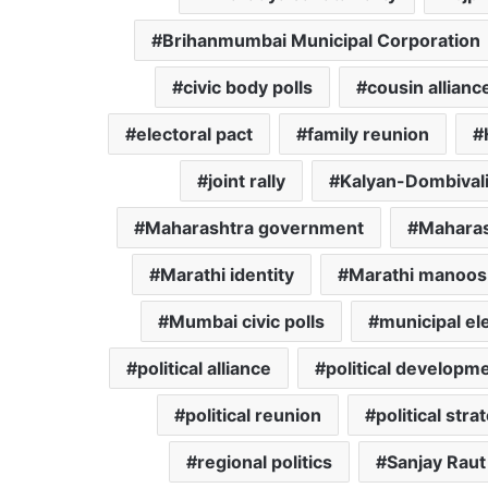
Brihanmumbai Municipal Corporation
civic body polls
cousin allianc
electoral pact
family reunion
joint rally
Kalyan-Dombival
Maharashtra government
Maharas
Marathi identity
Marathi manoos
Mumbai civic polls
municipal el
political alliance
political developm
political reunion
political stra
regional politics
Sanjay Raut