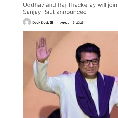
Uddhav and Raj Thackeray will join 
Sanjay Raut announced
Send
Desk Desk
August 16, 2025
an
email