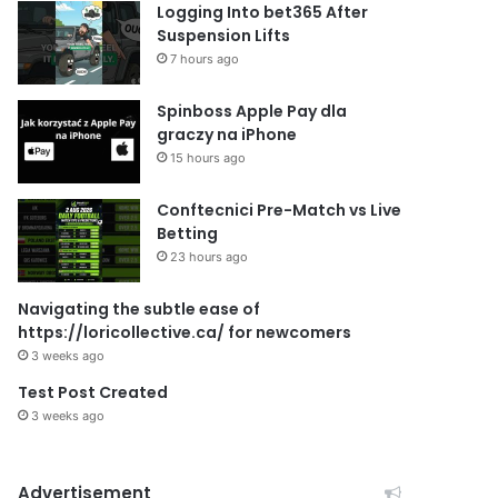
Logging Into bet365 After
Suspension Lifts
7 hours ago
Spinboss Apple Pay dla
graczy na iPhone
15 hours ago
Conftecnici Pre-Match vs Live
Betting
23 hours ago
Navigating the subtle ease of
https://loricollective.ca/ for newcomers
3 weeks ago
Test Post Created
3 weeks ago
Advertisement