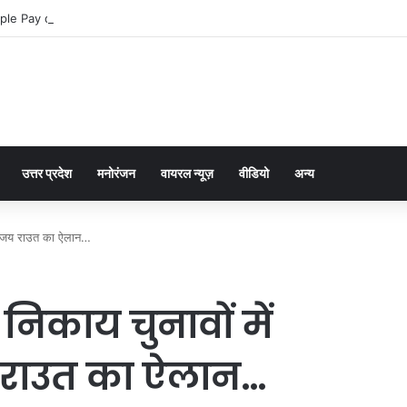
ple Pay dla graczy na iPhone
उत्तर प्रदेश
मनोरंजन
वायरल न्यूज़
वीडियो
अन्य
, संजय राउत का ऐलान…
निकाय चुनावों में
य राउत का ऐलान…