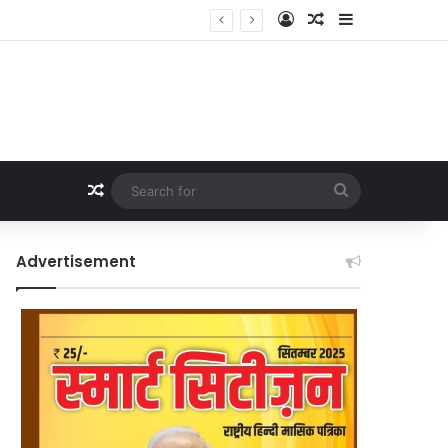
Log In
Random Article
Sidebar
Random Article
Search
for
Advertisement