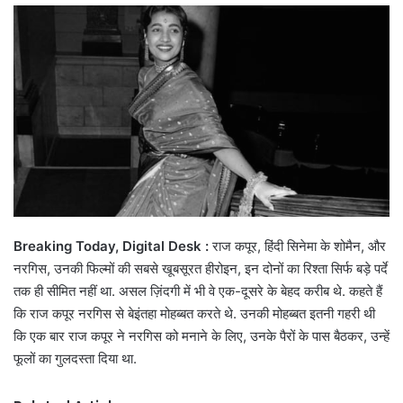
email
Breaking Today, Digital Desk :
राज कपूर, हिंदी सिनेमा के शोमैन, और
नरगिस, उनकी फिल्मों की सबसे खूबसूरत हीरोइन, इन दोनों का रिश्ता सिर्फ बड़े पर्दे
तक ही सीमित नहीं था. असल ज़िंदगी में भी वे एक-दूसरे के बेहद करीब थे. कहते हैं
कि राज कपूर नरगिस से बेइंतहा मोहब्बत करते थे. उनकी मोहब्बत इतनी गहरी थी
कि एक बार राज कपूर ने नरगिस को मनाने के लिए, उनके पैरों के पास बैठकर, उन्हें
फूलों का गुलदस्ता दिया था.