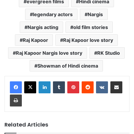
evergreen films
Hindi cinema
legendary actors
Nargis
Nargis acting
old film stories
Raj Kapoor
Raj Kapoor love story
Raj Kapoor Nargis love story
RK Studio
Showman of Hindi cinema
LinkedIn
Tumblr
Pinterest
Reddit
VKontakte
Share via Email
Print
Related Articles