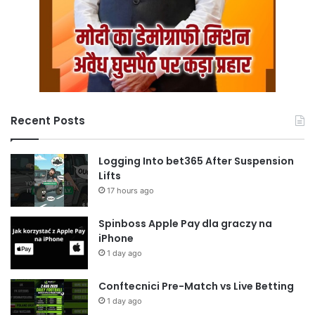
Recent Posts
Logging Into bet365 After Suspension
Lifts
17 hours ago
Spinboss Apple Pay dla graczy na
iPhone
1 day ago
Conftecnici Pre-Match vs Live Betting
1 day ago