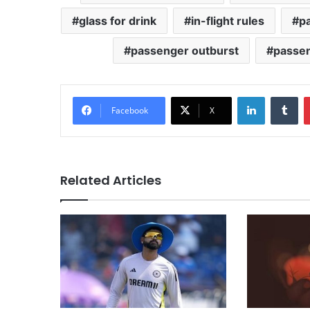
glass for drink
in-flight rules
p
passenger outburst
passen
LinkedIn
Tu
Facebook
X
Related Articles