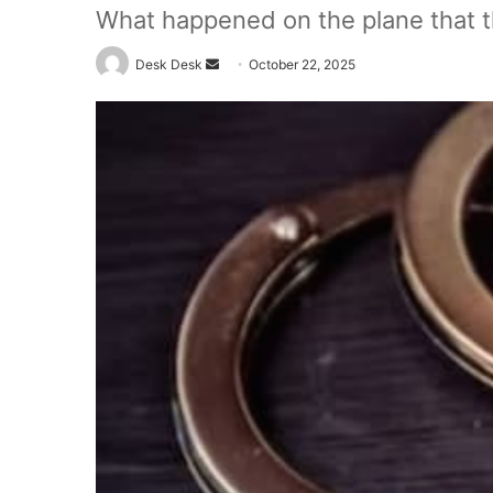
What happened on the plane that t
Send
Desk Desk
October 22, 2025
an
email