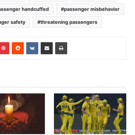
assenger handcuffed
passenger misbehavior
ger safety
threatening passengers
mblr
Pinterest
Reddit
VKontakte
Share via Email
Print