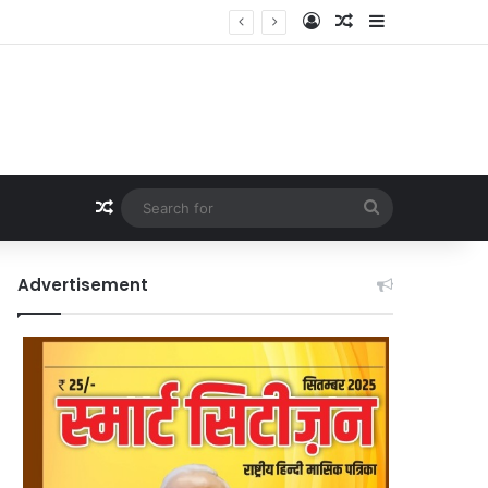
Log In
Random Article
Sidebar
Random Article
Search
for
Advertisement