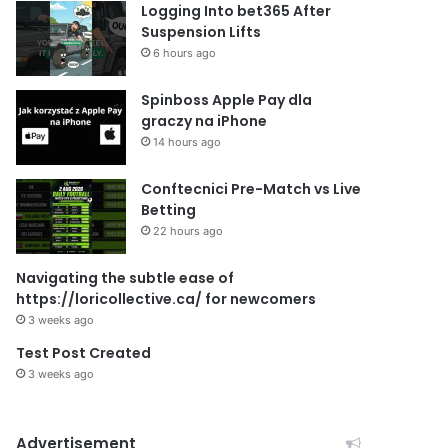
Logging Into bet365 After
Suspension Lifts
6 hours ago
Spinboss Apple Pay dla
graczy na iPhone
14 hours ago
Conftecnici Pre-Match vs Live
Betting
22 hours ago
Navigating the subtle ease of
https://loricollective.ca/ for newcomers
3 weeks ago
Test Post Created
3 weeks ago
Advertisement