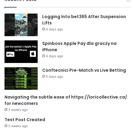
Logging Into bet365 After Suspension
Lifts
4 days ago
Spinboss Apple Pay dla graczy na
iPhone
4 days ago
Conftecnici Pre-Match vs Live Betting
5 days ago
Navigating the subtle ease of https://loricollective.ca/
for newcomers
3 weeks ago
Test Post Created
3 weeks ago