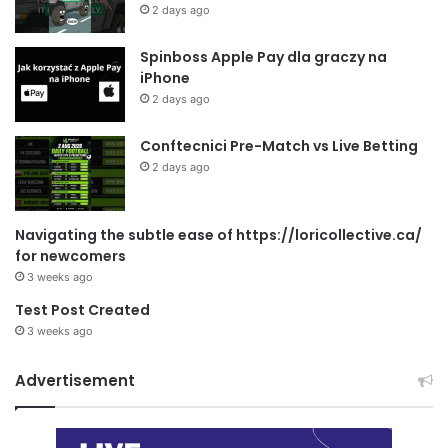
2 days ago
Spinboss Apple Pay dla graczy na
iPhone
2 days ago
Conftecnici Pre-Match vs Live Betting
2 days ago
Navigating the subtle ease of https://loricollective.ca/
for newcomers
3 weeks ago
Test Post Created
3 weeks ago
Advertisement