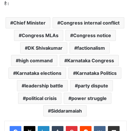
है।
Chief Minister
Congress internal conflict
Congress MLAs
Congress notice
DK Shivakumar
factionalism
high command
Karnataka Congress
Karnataka elections
Karnataka Politics
leadership battle
party dispute
political crisis
power struggle
Siddaramaiah
LinkedIn
Tumblr
Pinterest
Reddit
VKontakte
Share via Email