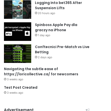
Logging Into bet365 After
Suspension Lifts
20 hours ago
Spinboss Apple Pay dla
graczy na iPhone
1 day ago
Conftecnici Pre-Match vs Live
Betting
2 days ago
Navigating the subtle ease of
https://loricollective.ca/ for newcomers
3 weeks ago
Test Post Created
3 weeks ago
Advertisement