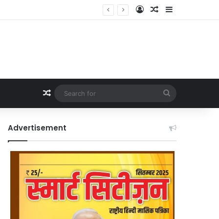
Log In
Random Article
Sidebar
Random Article
Search
for
Advertisement