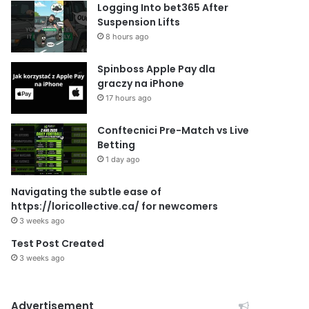
Logging Into bet365 After
Suspension Lifts
8 hours ago
Spinboss Apple Pay dla
graczy na iPhone
17 hours ago
Conftecnici Pre-Match vs Live
Betting
1 day ago
Navigating the subtle ease of
https://loricollective.ca/ for newcomers
3 weeks ago
Test Post Created
3 weeks ago
Advertisement