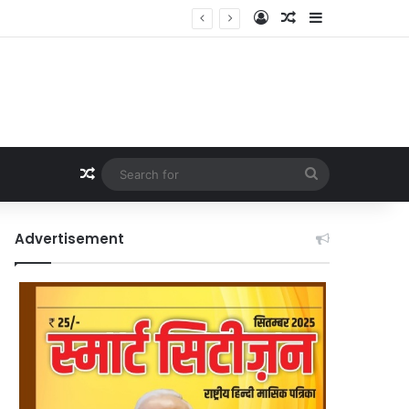
Log In
Random Article
Sidebar
Random Article
Search
for
Advertisement