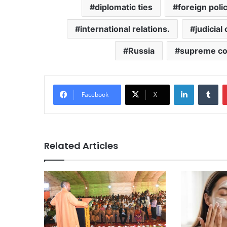
diplomatic ties
foreign poli
international relations.
judicial
Russia
supreme co
LinkedIn
Tu
Facebook
X
Related Articles