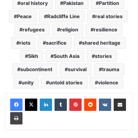
oral history
Pakistan
Partition
Peace
Radcliffe Line
real stories
refugees
religion
resilience
riots
sacrifice
shared heritage
Sikh
South Asia
stories
subcontinent
survival
trauma
unity
untold stories
violence
LinkedIn
Tumblr
Pinterest
Reddit
VKontakte
Share via Email
Print