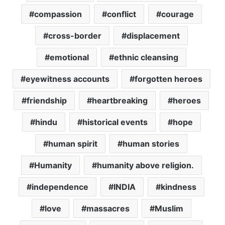
compassion
conflict
courage
cross-border
displacement
emotional
ethnic cleansing
eyewitness accounts
forgotten heroes
friendship
heartbreaking
heroes
hindu
historical events
hope
human spirit
human stories
Humanity
humanity above religion.
independence
INDIA
kindness
love
massacres
Muslim