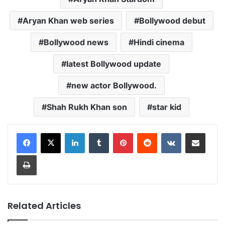
Aryan Khan web series
Bollywood debut
Bollywood news
Hindi cinema
latest Bollywood update
new actor Bollywood.
Shah Rukh Khan son
star kid
LinkedIn
Tumblr
Pinterest
Reddit
VKontakte
Share via Email
Print
Related Articles