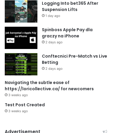
Logging Into bet365 After
Suspension Lifts
1 day ago
Spinboss Apple Pay dla
graczy na iPhone
2 days ago
Conftecnici Pre-Match vs Live
Betting
2 days ago
Navigating the subtle ease of
https://loricollective.ca/ for newcomers
3 weeks ago
Test Post Created
3 weeks ago
Advertisement