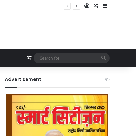
Log In
Random Article
Sidebar
Random Article
Search
for
Advertisement