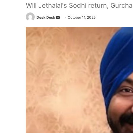
Will Jethalal's Sodhi return, Gurcha
Send
Desk Desk
October 11, 2025
an
email