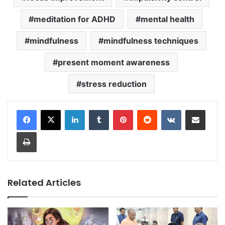
meditation for ADHD
mental health
mindfulness
mindfulness techniques
present moment awareness
stress reduction
LinkedIn
Tumblr
Pinterest
Reddit
VKontakte
Share via Email
Print
Related Articles