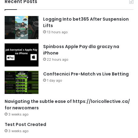
Recent Posts
Logging Into bet365 After Suspension
Lifts
13 hours ago
Spinboss Apple Pay dla graczy na
iPhone
22 hours ago
Conftecnici Pre-Match vs Live Betting
1 day ago
Navigating the subtle ease of https://loricollective.ca/
for newcomers
3 weeks ago
Test Post Created
3 weeks ago