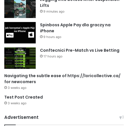
Lifts
9 minutes ago
Spinboss Apple Pay dla graczy na
iPhone
9 hours ago
Conftecnici Pre-Match vs Live Betting
17 hours ago
Navigating the subtle ease of https://loricollective.ca/
for newcomers
3 weeks ago
Test Post Created
3 weeks ago
Advertisement