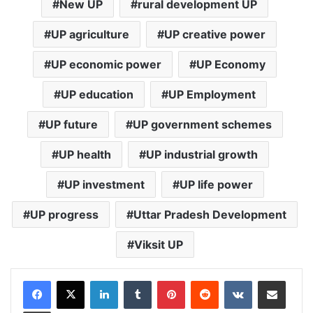
New UP
rural development UP
UP agriculture
UP creative power
UP economic power
UP Economy
UP education
UP Employment
UP future
UP government schemes
UP health
UP industrial growth
UP investment
UP life power
UP progress
Uttar Pradesh Development
Viksit UP
LinkedIn
Tumblr
Pinterest
Reddit
VKontakte
Share via Email
Print