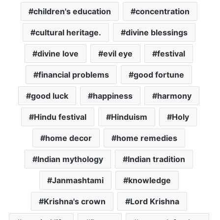
children's education
concentration
cultural heritage.
divine blessings
divine love
evil eye
festival
financial problems
good fortune
good luck
happiness
harmony
Hindu festival
Hinduism
Holy
home decor
home remedies
Indian mythology
Indian tradition
Janmashtami
knowledge
Krishna's crown
Lord Krishna