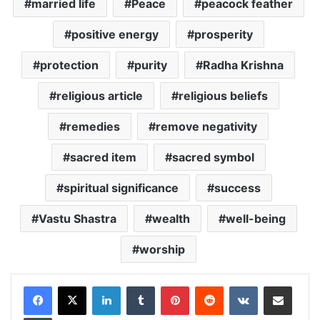
married life
Peace
peacock feather
positive energy
prosperity
protection
purity
Radha Krishna
religious article
religious beliefs
remedies
remove negativity
sacred item
sacred symbol
spiritual significance
success
Vastu Shastra
wealth
well-being
worship
LinkedIn
Tumblr
Pinterest
Reddit
VKontakte
Share via Email
Print