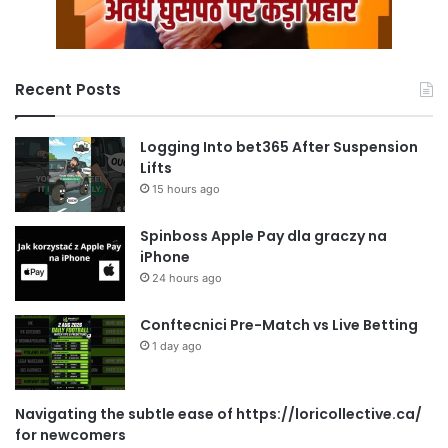
Recent Posts
Logging Into bet365 After Suspension
Lifts
15 hours ago
Spinboss Apple Pay dla graczy na
iPhone
24 hours ago
Conftecnici Pre-Match vs Live Betting
1 day ago
Navigating the subtle ease of https://loricollective.ca/
for newcomers