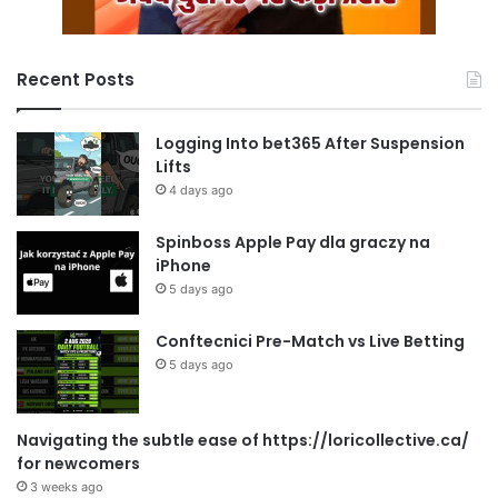
Recent Posts
Logging Into bet365 After Suspension
Lifts
4 days ago
Spinboss Apple Pay dla graczy na
iPhone
5 days ago
Conftecnici Pre-Match vs Live Betting
5 days ago
Navigating the subtle ease of https://loricollective.ca/
for newcomers
3 weeks ago