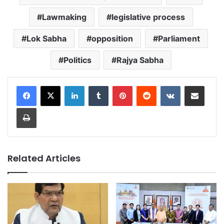
Lawmaking
legislative process
Lok Sabha
opposition
Parliament
Politics
Rajya Sabha
LinkedIn
Tumblr
Pinterest
Reddit
VKontakte
Share via Email
Print
Related Articles