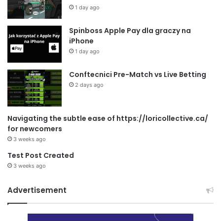
1 day ago
Spinboss Apple Pay dla graczy na
iPhone
1 day ago
Conftecnici Pre-Match vs Live Betting
2 days ago
Navigating the subtle ease of https://loricollective.ca/
for newcomers
3 weeks ago
Test Post Created
3 weeks ago
Advertisement