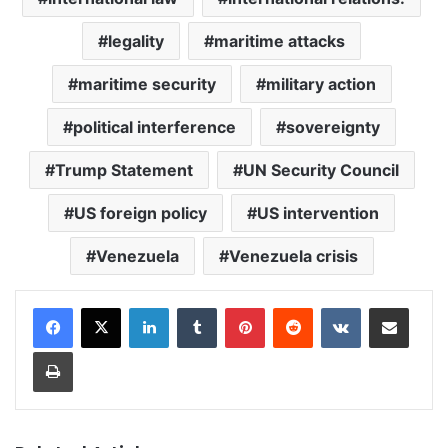
legality
maritime attacks
maritime security
military action
political interference
sovereignty
Trump Statement
UN Security Council
US foreign policy
US intervention
Venezuela
Venezuela crisis
LinkedIn
Tumblr
Pinterest
Reddit
VKontakte
Share via Email
Print