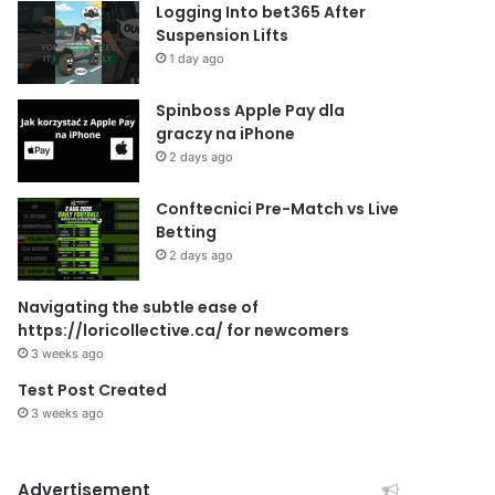
Logging Into bet365 After
Suspension Lifts
1 day ago
Spinboss Apple Pay dla
graczy na iPhone
2 days ago
Conftecnici Pre-Match vs Live
Betting
2 days ago
Navigating the subtle ease of
https://loricollective.ca/ for newcomers
3 weeks ago
Test Post Created
3 weeks ago
Advertisement