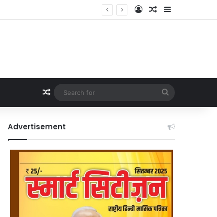
Log In
Random Article
Sidebar
Random Article
Search
for
Advertisement