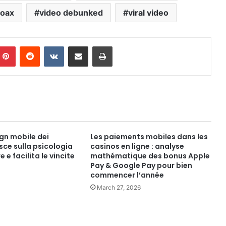
hoax
video debunked
viral video
mblr
Pinterest
Reddit
VKontakte
Share via Email
Print
gn mobile dei
Les paiements mobiles dans les
isce sulla psicologia
casinos en ligne : analyse
 e facilita le vincite
mathématique des bonus Apple
Pay & Google Pay pour bien
commencer l’année
March 27, 2026