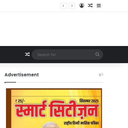
Log In
Random Article
Sidebar
Random Article
Search
for
Advertisement