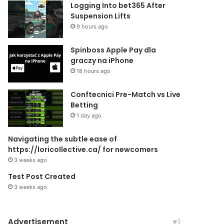
Logging Into bet365 After
Suspension Lifts
9 hours ago
Spinboss Apple Pay dla
graczy na iPhone
18 hours ago
Conftecnici Pre-Match vs Live
Betting
1 day ago
Navigating the subtle ease of
https://loricollective.ca/ for newcomers
3 weeks ago
Test Post Created
3 weeks ago
Advertisement