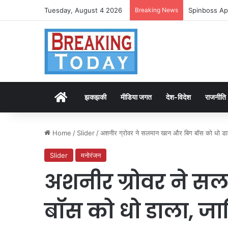
Tuesday, August 4 2026
Breaking News
Spinboss Ap
Home
झकझकी
मीडिया जगत
देश-विदेश
राजनीति
Home
/
Slider
/
अशनीर ग्रोवर ने सलमान खान और बिग बॉस को धो डा
Slider
मनोरंजन
अशनीर ग्रोवर ने 
बॉस को धो डाला, जा