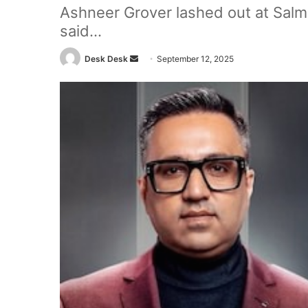
Ashneer Grover lashed out at Sal
said...
Send
Desk Desk
September 12, 2025
an
email