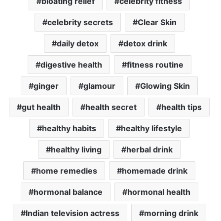
bloating relief
celebrity fitness
celebrity secrets
Clear Skin
daily detox
detox drink
digestive health
fitness routine
ginger
glamour
Glowing Skin
gut health
health secret
health tips
healthy habits
healthy lifestyle
healthy living
herbal drink
home remedies
homemade drink
hormonal balance
hormonal health
Indian television actress
morning drink