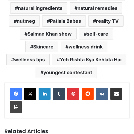
natural ingredients
natural remedies
nutmeg
Patiala Babes
reality TV
Salman Khan show
self-care
Skincare
wellness drink
wellness tips
Yeh Rishta Kya Kehlata Hai
youngest contestant
LinkedIn
Tumblr
Pinterest
Reddit
VKontakte
Share via Email
Print
Related Articles