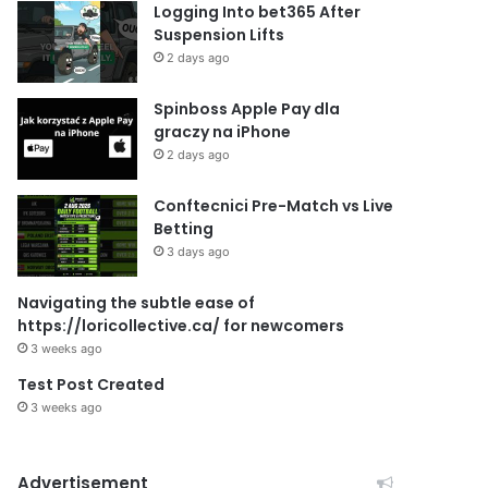
Logging Into bet365 After
Suspension Lifts
2 days ago
Spinboss Apple Pay dla
graczy na iPhone
2 days ago
Conftecnici Pre-Match vs Live
Betting
3 days ago
Navigating the subtle ease of
https://loricollective.ca/ for newcomers
3 weeks ago
Test Post Created
3 weeks ago
Advertisement