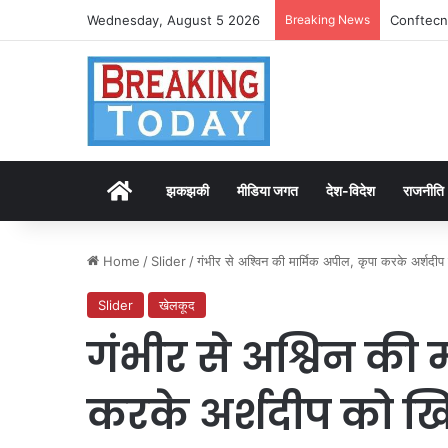
Wednesday, August 5 2026
Breaking News
Conftecni
Home
झकझकी
मीडिया जगत
देश-विदेश
राजनीति
Home
/
Slider
/
गंभीर से अश्विन की मार्मिक अपील, कृपा करके अर्श
Slider
खेलकूद
गंभीर से अश्विन की 
करके अर्शदीप को 