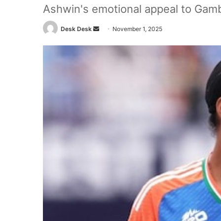
Ashwin's emotional appeal to Gamb
Send
Desk Desk
November 1, 2025
an
email