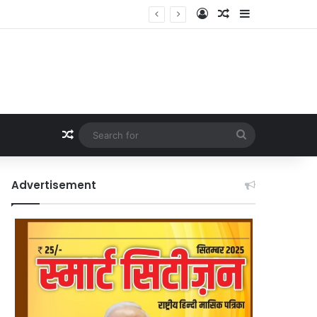
Log In
Random Article
Sidebar
Random Article
Search
for
Advertisement