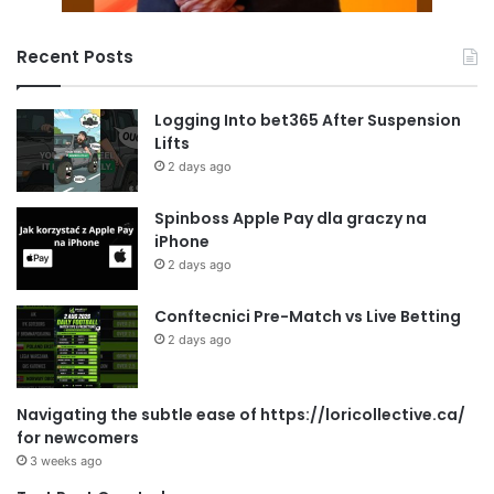
Recent Posts
Logging Into bet365 After Suspension
Lifts
2 days ago
Spinboss Apple Pay dla graczy na
iPhone
2 days ago
Conftecnici Pre-Match vs Live Betting
2 days ago
Navigating the subtle ease of https://loricollective.ca/
for newcomers
3 weeks ago