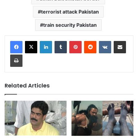
terrorist attack Pakistan
train security Pakistan
LinkedIn
Tumblr
Pinterest
Reddit
VKontakte
Share via Email
Print
Related Articles