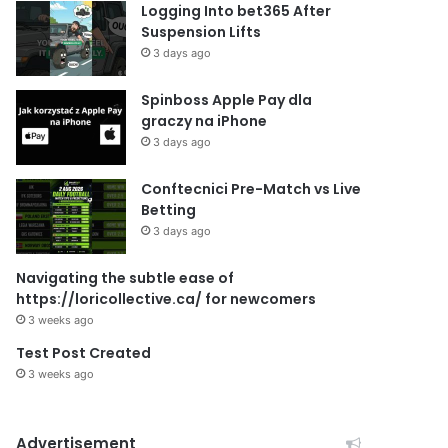
Logging Into bet365 After
Suspension Lifts
3 days ago
Spinboss Apple Pay dla
graczy na iPhone
3 days ago
Conftecnici Pre-Match vs Live
Betting
3 days ago
Navigating the subtle ease of
https://loricollective.ca/ for newcomers
3 weeks ago
Test Post Created
3 weeks ago
Advertisement