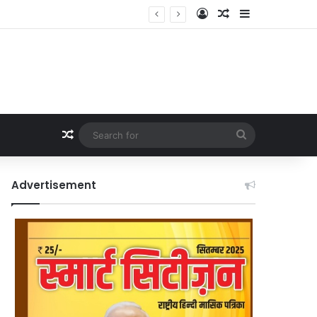
Log In
Random Article
Sidebar
Random Article
Search
for
Advertisement