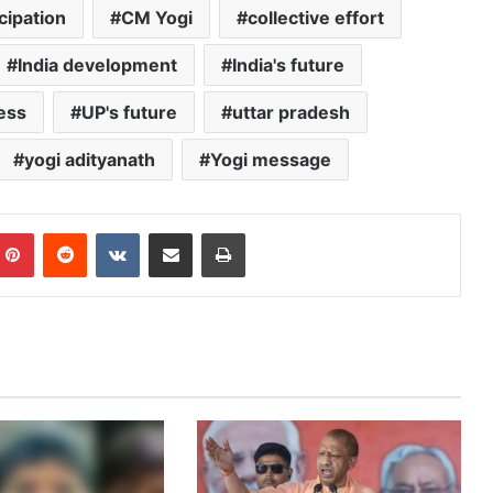
icipation
CM Yogi
collective effort
India development
India's future
ess
UP's future
uttar pradesh
yogi adityanath
Yogi message
mblr
Pinterest
Reddit
VKontakte
Share via Email
Print