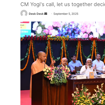
CM Yogi's call, let us together deci
Send
Desk Desk
September 5, 2025
an
email