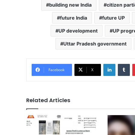
building new India
citizen part
future India
future UP
UP development
UP progr
Uttar Pradesh government
LinkedIn
Tu
Facebook
X
Related Articles