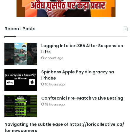
Recent Posts
Logging Into bet365 After Suspension
Lifts
2 hours ago
Spinboss Apple Pay dla graczy na
iPhone
10 hours ago
Conftecnici Pre-Match vs Live Betting
18 hours ago
Navigating the subtle ease of https://loricollective.ca/
for newcomers