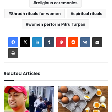
religious ceremonies
Shradh rituals for women
spiritual rituals
women perform Pitru Tarpan
LinkedIn
Tumblr
Pinterest
Reddit
VKontakte
Share via Email
Print
Related Articles