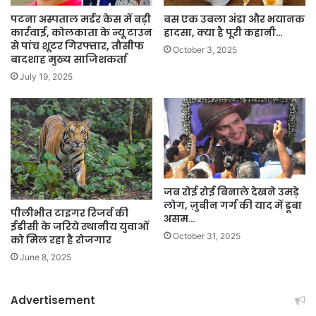
पटना अस्पताल मर्डर केस में बड़ी
बस एक उबला अंडा और भयानक
कार्रवाई, कोलकाता के न्यू टाउन
हादसा, क्या है पूरी कहानी…
से पांच शूटर गिरफ्तार, तौसीफ
October 3, 2025
बादशाह मुख्य साजिशकर्ता
July 19, 2025
जब रोई रोई बिनाले देखने उमड़े
लोग, ज़ुबीन गर्ग की याद में डूबा
पीलीभीत टाइगर रिजर्व की
असम…
ईडीसी के जरिये स्थानीय युवाओं
October 31, 2025
को मिल रहा है रोजगार
June 8, 2025
Advertisement