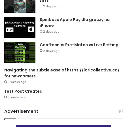
Lifts
2 days ago
Spinboss Apple Pay dla graczy na
iPhone
2 days ago
Conftecnici Pre-Match vs Live Betting
2 days ago
Navigating the subtle ease of https://loricollective.ca/
for newcomers
3 weeks ago
Test Post Created
3 weeks ago
Advertisement