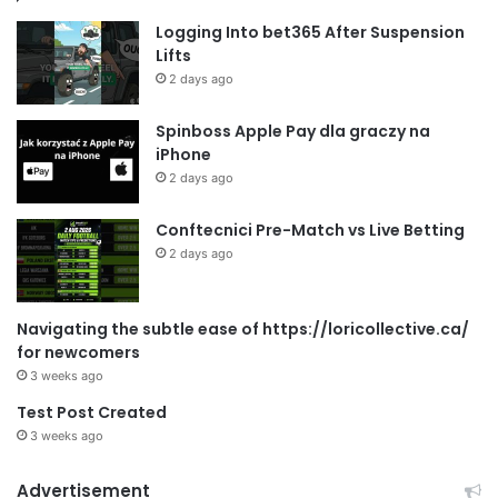
Logging Into bet365 After Suspension
Lifts
2 days ago
Spinboss Apple Pay dla graczy na
iPhone
2 days ago
Conftecnici Pre-Match vs Live Betting
2 days ago
Navigating the subtle ease of https://loricollective.ca/
for newcomers
3 weeks ago
Test Post Created
3 weeks ago
Advertisement