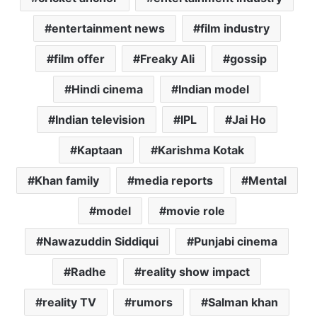
entertainment news
film industry
film offer
Freaky Ali
gossip
Hindi cinema
Indian model
Indian television
IPL
Jai Ho
Kaptaan
Karishma Kotak
Khan family
media reports
Mental
model
movie role
Nawazuddin Siddiqui
Punjabi cinema
Radhe
reality show impact
reality TV
rumors
Salman khan