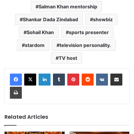
Salman Khan mentorship
Shankar Dada Zindabad
showbiz
Sohail Khan
sports presenter
stardom
television personality.
TV host
LinkedIn
Tumblr
Pinterest
Reddit
VKontakte
Share via Email
Print
Related Articles