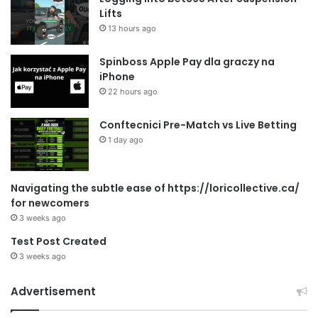
Lifts
13 hours ago
Spinboss Apple Pay dla graczy na
iPhone
22 hours ago
Conftecnici Pre-Match vs Live Betting
1 day ago
Navigating the subtle ease of https://loricollective.ca/
for newcomers
3 weeks ago
Test Post Created
3 weeks ago
Advertisement