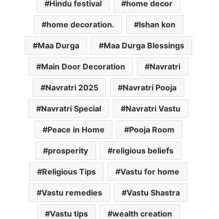
Hindu festival
home decor
home decoration.
Ishan kon
Maa Durga
Maa Durga Blessings
Main Door Decoration
Navratri
Navratri 2025
Navratri Pooja
Navratri Special
Navratri Vastu
Peace in Home
Pooja Room
prosperity
religious beliefs
Religious Tips
Vastu for home
Vastu remedies
Vastu Shastra
Vastu tips
wealth creation