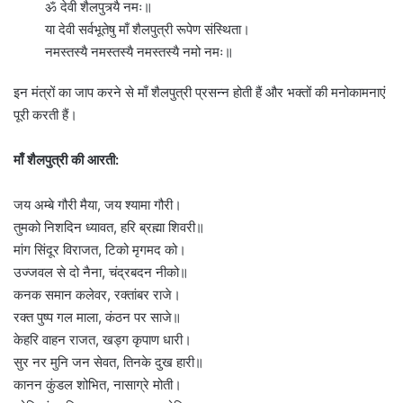
ॐ देवी शैलपुत्र्यै नमः॥
या देवी सर्वभूतेषु माँ शैलपुत्री रूपेण संस्थिता।
नमस्तस्यै नमस्तस्यै नमस्तस्यै नमो नमः॥
इन मंत्रों का जाप करने से माँ शैलपुत्री प्रसन्न होती हैं और भक्तों की मनोकामनाएं
पूरी करती हैं।
माँ शैलपुत्री की आरती:
जय अम्बे गौरी मैया, जय श्यामा गौरी।
तुमको निशदिन ध्यावत, हरि ब्रह्मा शिवरी॥
मांग सिंदूर विराजत, टिको मृगमद को।
उज्जवल से दो नैना, चंद्रबदन नीको॥
कनक समान कलेवर, रक्तांबर राजे।
रक्त पुष्प गल माला, कंठन पर साजे॥
केहरि वाहन राजत, खड्ग कृपाण धारी।
सुर नर मुनि जन सेवत, तिनके दुख हारी॥
कानन कुंडल शोभित, नासाग्रे मोती।