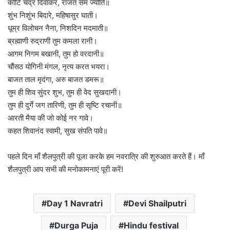
कोटि चंद्र दिवाकर, राजत सम ज्योति॥
शुंभ निशुंभ बिदारे, महिषासुर घाती।
धूम्र विलोचन नैना, निशदिन मदमाती॥
ब्रह्माणी रुद्राणी तुम कमला रानी।
आगम निगम बखानी, तुम हो वरदानी॥
चौंसठ योगिनी मंगल, नृत्य करत भयरा।
बाजत ताल मृदंगा, अरु बाजत डमरू॥
तुम ही शिव सुंदर शुभ, तुम ही वेद सुखदानी।
तुम ही दुर्गे जग तारिणी, तुम ही सृष्टि रचानी॥
आरती मैया की जो कोई नर गावे।
कहत शिवानंद स्वामी, सुख संपति पावे॥
पहले दिन माँ शैलपुत्री की पूजा करके हम नवरात्रि की शुरुआत करते हैं। माँ
शैलपुत्री आप सभी की मनोकामनाएं पूरी करें!
Day 1 Navratri
Devi Shailputri
Durga Puja
Hindu festival