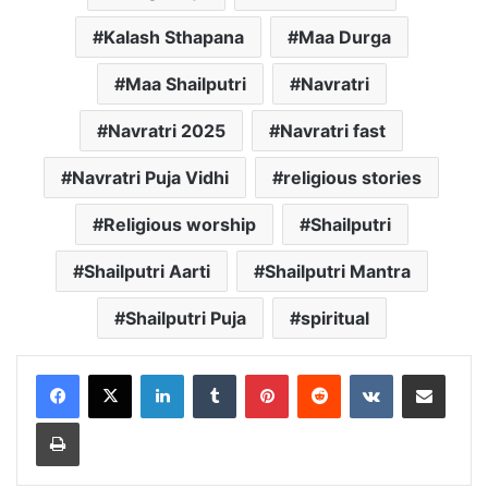
Kalash Sthapana
Maa Durga
Maa Shailputri
Navratri
Navratri 2025
Navratri fast
Navratri Puja Vidhi
religious stories
Religious worship
Shailputri
Shailputri Aarti
Shailputri Mantra
Shailputri Puja
spiritual
LinkedIn
Tumblr
Pinterest
Reddit
VKontakte
Share via Email
Print